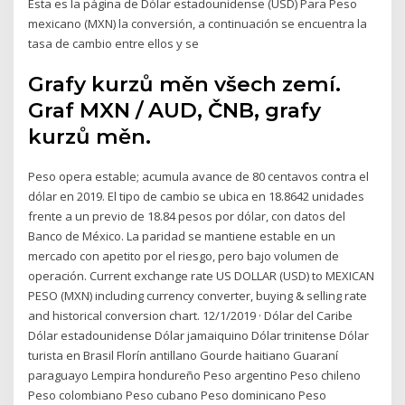
Esta es la página de Dólar estadounidense (USD) Para Peso
mexicano (MXN) la conversión, a continuación se encuentra la
tasa de cambio entre ellos y se
Grafy kurzů měn všech zemí.
Graf MXN / AUD, ČNB, grafy
kurzů měn.
Peso opera estable; acumula avance de 80 centavos contra el
dólar en 2019. El tipo de cambio se ubica en 18.8642 unidades
frente a un previo de 18.84 pesos por dólar, con datos del
Banco de México. La paridad se mantiene estable en un
mercado con apetito por el riesgo, pero bajo volumen de
operación. Current exchange rate US DOLLAR (USD) to MEXICAN
PESO (MXN) including currency converter, buying & selling rate
and historical conversion chart. 12/1/2019 · Dólar del Caribe
Dólar estadounidense Dólar jamaiquino Dólar trinitense Dólar
turista en Brasil Florín antillano Gourde haitiano Guaraní
paraguayo Lempira hondureño Peso argentino Peso chileno
Peso colombiano Peso cubano Peso dominicano Peso