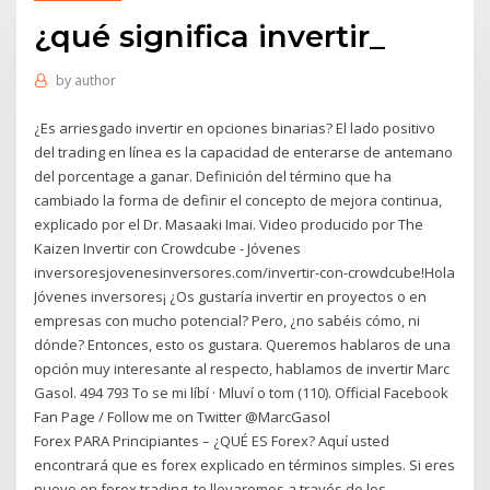
¿qué significa invertir_
by
author
¿Es arriesgado invertir en opciones binarias? El lado positivo
del trading en línea es la capacidad de enterarse de antemano
del porcentage a ganar. Definición del término que ha
cambiado la forma de definir el concepto de mejora continua,
explicado por el Dr. Masaaki Imai. Video producido por The
Kaizen Invertir con Crowdcube - Jóvenes
inversoresjovenesinversores.com/invertir-con-crowdcube!Hola
Jóvenes inversores¡ ¿Os gustaría invertir en proyectos o en
empresas con mucho potencial? Pero, ¿no sabéis cómo, ni
dónde? Entonces, esto os gustara. Queremos hablaros de una
opción muy interesante al respecto, hablamos de invertir Marc
Gasol. 494 793 To se mi líbí · Mluví o tom (110). Official Facebook
Fan Page / Follow me on Twitter @MarcGasol
Forex PARA Principiantes – ¿QUÉ ES Forex? Aquí usted
encontrará que es forex explicado en términos simples. Si eres
nuevo en forex trading, te llevaremos a través de los