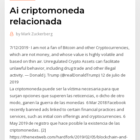
Ai criptomoneda
relacionada
by
Mark Zuckerberg
7/12/2019 · I am not a fan of Bitcoin and other Cryptocurrencies,
which are not money, and whose value is highly volatile and
based on thin air. Unregulated Crypto Assets can facilitate
unlawful behavior, including drug trade and other illegal
activity. — Donald J. Trump (@realDonaldTrump) 12 de julio de
2019
La criptomoneda puede ser la víctima necesaria para que
surjan opciones que superen las reticencias, o dicho de otro
modo, ganen la guerra de las monedas 6 Mar 2018 Facebook
recently banned ads linked to certain financial practices and
services, such as initial coin offerings and cryptocurrencies. 6
May 2019 de registro que hace posible la existencia de las
criptomonedas.. [2]
https://thenextweb.com/hardfork/2019/02/05/blockchain-and-