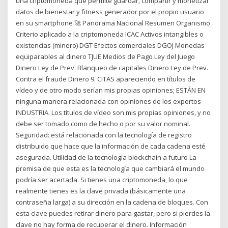
una criptomoneda que permite guardar, compartir y monetizar
datos de bienestar y fitness generador por el propio usuario
en su smartphone 🚀 Panorama Nacional Resumen Organismo
Criterio aplicado a la criptomoneda ICAC Activos intangibles o
existencias (minero) DGT Efectos comerciales DGOJ Monedas
equiparables al dinero TJUE Medios de Pago Ley del Juego
Dinero Ley de Prev. Blanqueo de capitales Dinero Ley de Prev.
Contra el fraude Dinero 9. CITAS apareciendo en títulos de
vídeo y de otro modo serían mis propias opiniones; ESTÁN EN
ninguna manera relacionada con opiniones de los expertos
INDUSTRIA. Los títulos de vídeo son mis propias opiniones, y no
debe ser tomado como de hecho o por su valor nominal.
Seguridad: está relacionada con la tecnología de registro
distribuido que hace que la información de cada cadena esté
asegurada. Utilidad de la tecnología blockchain a futuro La
premisa de que esta es la tecnología que cambiará el mundo
podría ser acertada. Si tienes una criptomoneda, lo que
realmente tienes es la clave privada (básicamente una
contraseña larga) a su dirección en la cadena de bloques. Con
esta clave puedes retirar dinero para gastar, pero si pierdes la
clave no hay forma de recuperar el dinero. Información