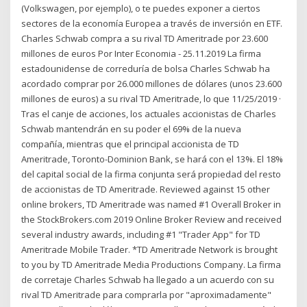
(Volkswagen, por ejemplo), o te puedes exponer a ciertos
sectores de la economía Europea a través de inversión en ETF.
Charles Schwab compra a su rival TD Ameritrade por 23.600
millones de euros Por Inter Economia - 25.11.2019 La firma
estadounidense de correduría de bolsa Charles Schwab ha
acordado comprar por 26.000 millones de dólares (unos 23.600
millones de euros) a su rival TD Ameritrade, lo que 11/25/2019 ·
Tras el canje de acciones, los actuales accionistas de Charles
Schwab mantendrán en su poder el 69% de la nueva
compañía, mientras que el principal accionista de TD
Ameritrade, Toronto-Dominion Bank, se hará con el 13%. El 18%
del capital social de la firma conjunta será propiedad del resto
de accionistas de TD Ameritrade. Reviewed against 15 other
online brokers, TD Ameritrade was named #1 Overall Broker in
the StockBrokers.com 2019 Online Broker Review and received
several industry awards, including #1 "Trader App" for TD
Ameritrade Mobile Trader. *TD Ameritrade Network is brought
to you by TD Ameritrade Media Productions Company. La firma
de corretaje Charles Schwab ha llegado a un acuerdo con su
rival TD Ameritrade para comprarla por "aproximadamente"