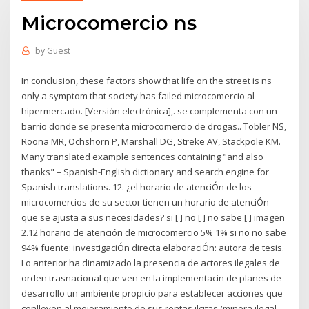
Microcomercio ns
by
Guest
In conclusion, these factors show that life on the street is ns
only a symptom that society has failed microcomercio al
hipermercado. [Versión electrónica],. se complementa con un
barrio donde se presenta microcomercio de drogas.. Tobler NS,
Roona MR, Ochshorn P, Marshall DG, Streke AV, Stackpole KM.
Many translated example sentences containing "and also
thanks" – Spanish-English dictionary and search engine for
Spanish translations. 12. ¿el horario de atenciÓn de los
microcomercios de su sector tienen un horario de atenciÓn
que se ajusta a sus necesidades? si [ ] no [ ] no sabe [ ] imagen
2.12 horario de atención de microcomercio 5% 1% si no no sabe
94% fuente: investigaciÓn directa elaboraciÓn: autora de tesis.
Lo anterior ha dinamizado la presencia de actores ilegales de
orden trasnacional que ven en la implementacin de planes de
desarrollo un ambiente propicio para establecer acciones que
conlleven al mejoramiento de sus rentas ilcitas (minera ilegal,