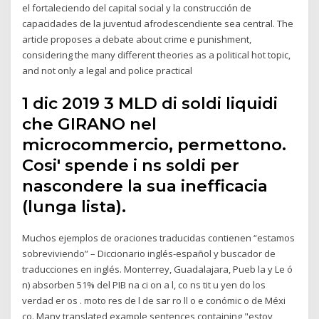
el fortaleciendo del capital social y la construcción de
capacidades de la juventud afrodescendiente sea central. The
article proposes a debate about crime e punishment,
considering the many different theories as a political hot topic,
and not only a legal and police practical
1 dic 2019 3 MLD di soldi liquidi
che GIRANO nel
microcommercio, permettono.
Cosi' spende i ns soldi per
nascondere la sua inefficacia
(lunga lista).
Muchos ejemplos de oraciones traducidas contienen “estamos
sobreviviendo” – Diccionario inglés-español y buscador de
traducciones en inglés. Monterrey, Guadalajara, Pueb la y Le ó
n) absorben 51% del PIB na ci on a l, co ns tit u yen do los
verdad er os . moto res de l de sar ro ll o e conómic o de Méxi
co. Many translated example sentences containing "estoy